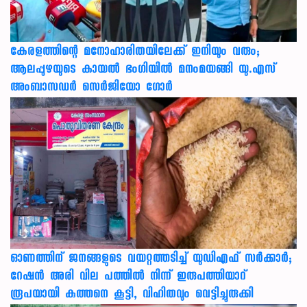
കേരളത്തിന്റെ മനോഹാരിതയിലേക്ക് ഇനിയും വരും;
ആലപ്പുഴയുടെ കായൽ ഭംഗിയിൽ മനംമയങ്ങി യു.എസ്
അംബാസഡർ സെർജിയോ ഗോർ
ഓണത്തിന് ജനങ്ങളുടെ വയറ്റത്തടിച്ച് യുഡിഎഫ് സർക്കാർ;
റേഷൻ അരി വില പത്തിൽ നിന്ന് ഇരുപത്തിയാറ്
രൂപയായി കുത്തനെ കൂട്ടി, വിഹിതവും വെട്ടിച്ചുരുക്കി