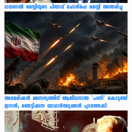
ലയണൽ മെസ്സിയുടെ പിതാവ് ഹോർഹെ മെസ്സി അന്തരിച്ചു
അമേരിക്കൻ സൈന്യത്തിന് ആജീവനാന്ത ‘പണി’ കൊടുത്ത്
ഇറാൻ; ഞെട്ടിക്കുന്ന യാഥാർത്ഥ്യങ്ങൾ പുറത്തേക്ക്!