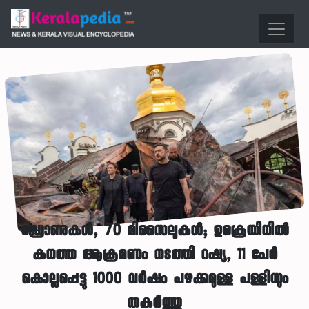
ഡ്രോണുകൾ, 70 മിസൈലുകൾ; ഉക്രെയിനിൽ
കനത്ത ആക്രമണം നടത്തി റഷ്യ, 11 പേർ
കൊല്ലപ്പെട്ടു 1000 വർഷം പഴക്കമുള്ള പള്ളിയും
തകർത്തു