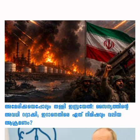
അമേരിക്കയെപ്പോലും തള്ളി ഇസ്രയേൽ! സൈന്യത്തിന്റെ
അവധി റദ്ദാക്കി; ഇറാനെതിരെ ഏത് നിമിഷവും വലിയ
ആക്രമണം?