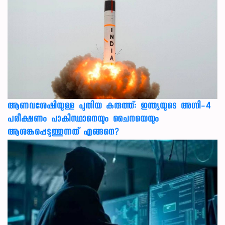
ആണവശേഷിയുള്ള പുതിയ കരുത്ത്: ഇന്ത്യയുടെ അഗ്നി-4
പരീക്ഷണം പാകിസ്ഥാനെയും ചൈനയെയും
ആശങ്കപ്പെടുത്തുന്നത് എങ്ങനെ?