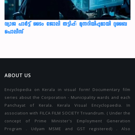
വ്യാജ പാർട്ട് ടൈം ജോലി തട്ടിപ്പ്: മുന്നറിയിപ്പുമായി ദുബൈ
പൊലീസ്
ABOUT US
Encyclopedia on Kerala in visual form! Documentary film
series about the Corporation - Municipality wards and each
Panchayat of Kerala. Kerala Visual Encyclopaedia. In
association with FILCA FILM SOCIETY Trivandrum. ( Under the
concept of Prime Minister's Employment Generation
Program . Udyam MSME and GST registered) . Also