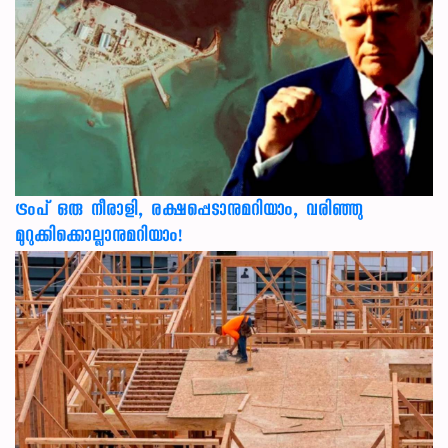
ട്രംപ് ഒരു നീരാളി, രക്ഷപ്പെടാനുമറിയാം, വരിഞ്ഞു
മുറുക്കിക്കൊല്ലാനുമറിയാം!