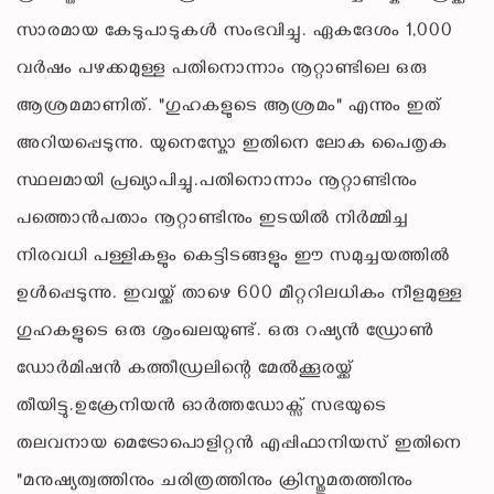
സാരമായ കേടുപാടുകൾ സംഭവിച്ചു. ഏകദേശം 1,000
വർഷം പഴക്കമുള്ള പതിനൊന്നാം നൂറ്റാണ്ടിലെ ഒരു
ആശ്രമമാണിത്. "ഗുഹകളുടെ ആശ്രമം" എന്നും ഇത്
അറിയപ്പെടുന്നു. യുനെസ്കോ ഇതിനെ ലോക പൈതൃക
സ്ഥലമായി പ്രഖ്യാപിച്ചു.പതിനൊന്നാം നൂറ്റാണ്ടിനും
പത്തൊൻപതാം നൂറ്റാണ്ടിനും ഇടയിൽ നിർമ്മിച്ച
നിരവധി പള്ളികളും കെട്ടിടങ്ങളും ഈ സമുച്ചയത്തിൽ
ഉൾപ്പെടുന്നു. ഇവയ്ക്ക് താഴെ 600 മീറ്ററിലധികം നീളമുള്ള
ഗുഹകളുടെ ഒരു ശൃംഖലയുണ്ട്. ഒരു റഷ്യൻ ഡ്രോൺ
ഡോർമിഷൻ കത്തീഡ്രലിന്റെ മേൽക്കൂരയ്ക്ക്
തീയിട്ടു.ഉക്രേനിയൻ ഓർത്തഡോക്സ് സഭയുടെ
തലവനായ മെട്രോപൊളിറ്റൻ എപ്പിഫാനിയസ് ഇതിനെ
"മനുഷ്യത്വത്തിനും ചരിത്രത്തിനും ക്രിസ്തുമതത്തിനും