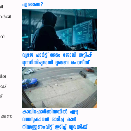
എങ്ങനെ?
യി
എനർജി
ിന്
വ്യാജ പാർട്ട് ടൈം ജോലി തട്ടിപ്പ്:
മുന്നറിയിപ്പുമായി ദുബൈ പൊലീസ്
നില
ൻഡ്
ക്
കാലിഫോര്‍ണിയയില്‍ ഏഴു
്കുന്ന
വയസുകാരന്‍ ഓടിച്ച കാര്‍
നിയന്ത്രണംവിട്ട് ഇടിച്ച് യുവതിക്ക്