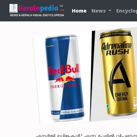
Home
News
Encyclo
എനർജി ഡ്രിങ്കുകൾ" എന്ന പേരിൽ വിപണനം നട