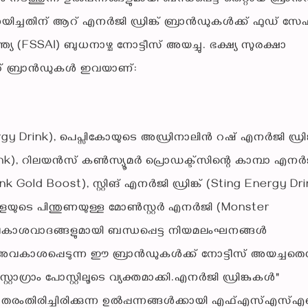
്നയിച്ചതിന് ആറ് എനർജി ഡ്രിങ്ക് ബ്രാൻഡുകൾക്ക് ഫുഡ് സേഫ്റ
 (FSSAI) ബുധനാഴ്ച നോട്ടീസ് അയച്ചു. ഭക്ഷ്യ സുരക്ഷാ
റ് ബ്രാൻഡുകൾ ഇവയാണ്:
rgy Drink), പെപ്സികോയുടെ അഡ്രിനാലിൻ റഷ് എനർജി ഡ്രിങ്
ink), റിലയൻസ് കൺസ്യൂമർ പ്രൊഡക്ട്സിന്റെ കാമ്പാ എനർ
nk Gold Boost), സ്റ്റിങ് എനർജി ഡ്രിങ്ക് (Sting Energy Dri
ുടെ പിന്തുണയുള്ള മോൺസ്റ്റർ എനർജി (Monster
ാശവാദങ്ങളുമായി ബന്ധപ്പെട്ട നിയമലംഘനങ്ങൾ
അവകാശപ്പെടുന്ന ഈ ബ്രാൻഡുകൾക്ക് നോട്ടീസ് അയച്ചതെന്
്റാഗ്രാം പോസ്റ്റിലൂടെ വ്യക്തമാക്കി.എനർജി ഡ്രിങ്കുകൾ"
തരംതിരിച്ചിരിക്കുന്ന ഉൽപ്പന്നങ്ങൾക്കായി എഫ്എസ്എസ