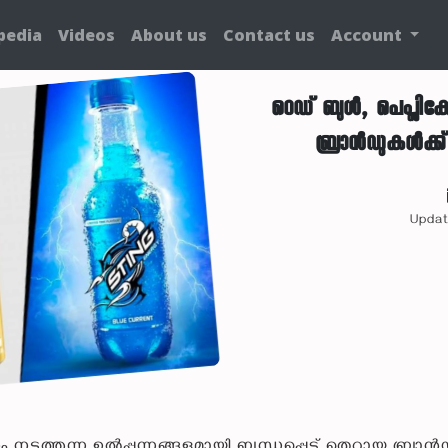
pedia
Videos
About us
Contact us
Account
റെഡ് ബുൾ, പെപ്സികോ,
ബ്രാൻഡുകൾക്
Updat
ത്തുന്ന ഉൽപ്പന്നങ്ങളുമായി ബന്ധപ്പെട്ട് തെറ്റായ ബ്രാൻ