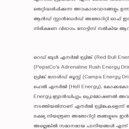
തെറ്റിദ്ധരിപ്പിക്കുന്ന അവകാശവാദങ്ങളും ഉന
ആൻഡ് സ്റ്റാൻഡേർഡ് അതോറിറ്റി ഓഫ് ഇന്ത്യ
നിരീക്ഷണ വിഭാഗം നോട്ടീസ് നൽകിയ ആ
റെഡ് ബുൾ എനർജി ഡ്രിങ്ക് (Red Bull Ene
(PepsiCo's Adrenaline Rush Energy Dr
ഡ്രിങ്ക് ഗോൾഡ് ബൂസ്റ്റ് (Campa Energy Dri
ഹെൽ എനർജി (Hell Energy), കോക്കകോളയ
Energy.ബ്രാൻഡിംഗും പ്രൊമോഷണൽ അവക
നടത്തിയതിനാണ് എനർജി ഡ്രിങ്കുകളെന്ന് 
ഭക്ഷ്യ നിയന്ത്രണ അതോറിറ്റി തങ്ങളുടെ ഇൻസ്റ
അല്ലെങ്കിൽ സമാനമായ പാനീയങ്ങൾ എന്ന് 