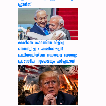
ഫ്രാൻസ്
മോദിയെ ഫോണിൽ വിളിച്ച്
നെതന്യാഹു : പശ്ചിമേഷ്യൻ
പ്രതിസന്ധിയിലെ നയതന്ത്ര ബന്ധവും
പ്രാദേശിക സുരക്ഷയും ചർച്ചയായി