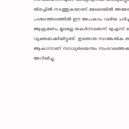
നാവികസേനയുടെ അത്യാധുനിക കപ്പലുകളും
തിരച്ചിൽ നടത്തുകയാണ്.മേഖലയിൽ അമേരിക്
പശ്ചാത്തലത്തിൽ ഈ അപകടം വലിയ ചർച്ചകൾക
ആക്രമണം മൂലമല്ല തകർന്നതെന്ന് യുഎ
വ്യക്തമാക്കിയിട്ടുണ്ട്. ഇതൊരു സാങ്കേത
ആകാനാണ് സാധ്യതയെന്നും സംഭവത്തെക്കു
അറിയിച്ചു.