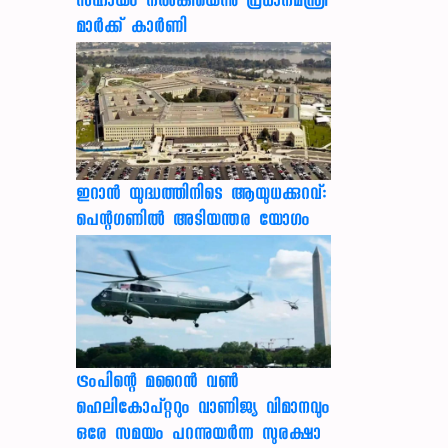
സഹായം നല്‍കിയെന്നു പ്രധാനമന്ത്രി
മാര്‍ക്ക് കാര്‍ണി
ഇറാന്‍ യുദ്ധത്തിനിടെ ആയുധക്കുറവ്:
പെന്റഗണില്‍ അടിയന്തര യോഗം
ട്രംപിന്റെ മറൈന്‍ വണ്‍
ഹെലികോപ്റ്ററും വാണിജ്യ വിമാനവും
ഒരേ സമയം പറന്നുയര്‍ന്ന സുരക്ഷാ