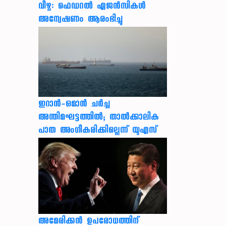
വീഴ്ച: ഫെഡറല്‍ ഏജന്‍സികള്‍
അന്വേഷണം ആരംഭിച്ചു
ഇറാന്‍-ഒമാന്‍ ചര്‍ച്ച
അന്തിമഘട്ടത്തില്‍; താല്‍ക്കാലിക
പാത അംഗീകരിക്കില്ലെന്ന് യുഎസ്
അമേരിക്കൻ ഉപരോധത്തിന്