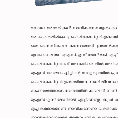
മനാമ : അമേരിക്കൻ നാവികസേനയുടെ ഹെല
അപകടത്തിൽപ്പെട്ട ഹെലികോപ്റ്ററിലുണ്ടായിര
ഒരു സൈനികനെ കാണാതായി. ഇയാൾക്കായു
യുദ്ധക്കപ്പലായ 'യുഎസ്എസ് ജോർജ്ജ് എച്ച്
ഹെലികോപ്റ്ററാണ് അറബിക്കടലിൽ അടി
യുഎസ് അഞ്ചാം ഫ്ലീറ്റിന്റെ നേതൃത്വത്തിൽ പ
ഹെലികോപ്റ്ററിലുണ്ടായിരുന്ന നാല് ജീവനക്
സഹായത്തോടെ വേഗത്തിൽ കടലിൽ നിന്ന് രക്ഷപ
യുഎസ്എസ് ജോർജ്ജ് എച്ച്.ഡബ്ല്യു. ബുഷ
തൃപ്തികരമാണെന്ന് നാവികസേനാ വക്താക്ക