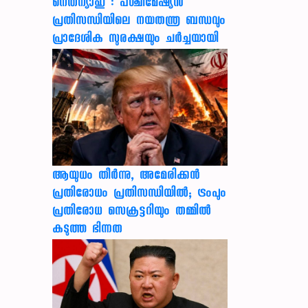
നെതന്യാഹു : പശ്ചിമേഷ്യൻ
പ്രതിസന്ധിയിലെ നയതന്ത്ര ബന്ധവും
പ്രാദേശിക സുരക്ഷയും ചർച്ചയായി
ആയുധം തീർന്നു, അമേരിക്കൻ
പ്രതിരോധം പ്രതിസന്ധിയിൽ; ട്രംപും
പ്രതിരോധ സെക്രട്ടറിയും തമ്മിൽ
കടുത്ത ഭിന്നത