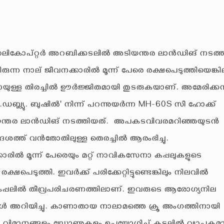
ികോപ്റ്റർ അറബിക്കടലിൽ അടിയന്തര ലാൻഡിങ് നടത്ത
ുന്ന നാല് ജീവനക്കാരിൽ മൂന്ന് പേരെ രക്ഷപെടുത്തിയെങ്കില
ള്ള തിരച്ചിൽ ഊർജ്ജിതമായി തുടരുകയാണ്. അമേരിക്ക
.ഡബ്ല്യു. ബുഷിൽ' നിന്ന് പറന്നുയർന്ന MH-60S സീ ഹോക്ക്
യന്തര ലാൻഡിങ് നടത്തിയത്. അപകടവിവരമറിഞ്ഞയുടൻ
്രദേശത്ത് വൻതോതിലുള്ള തെരച്ചിൽ ആരംഭിച്ചു.
കാരിൽ മൂന്ന് പേരെയും മറ്റ് നാവികസേനാ കപ്പലുകളുടെ
െടുത്തി. ഇവർക്ക് പരിക്കേറ്റിട്ടുണ്ടെങ്കിലും നിലവിൽ
് കപ്പലിൽ തീവ്രപരിചരണത്തിലാണ്. ഇവരുടെ ആരോഗ്യനില
ൾ അറിയിച്ചു. കാണാതായ നാലാമത്തെ ക്രൂ അംഗത്തിനായി