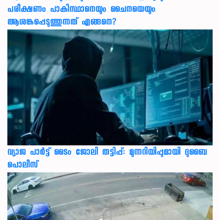
പരീക്ഷണം പാകിസ്ഥാനെയും ചൈനയെയും
ആശങ്കപ്പെടുത്തുന്നത് എങ്ങനെ?
വ്യാജ പാർട്ട് ടൈം ജോലി തട്ടിപ്പ്: മുന്നറിയിപ്പുമായി ദുബൈ
പൊലീസ്