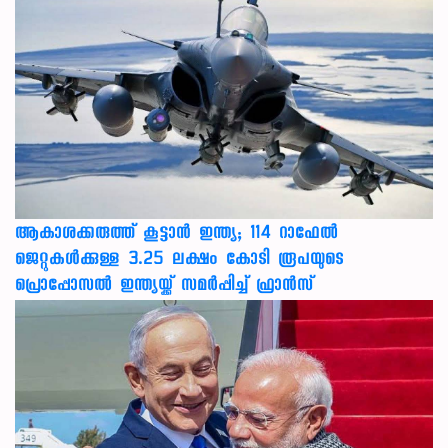
ആകാശക്കരുത്ത് കൂട്ടാൻ ഇന്ത്യ; 114 റാഫേൽ
ജെറ്റുകൾക്കുള്ള 3.25 ലക്ഷം കോടി രൂപയുടെ
പ്രൊപ്പോസൽ ഇന്ത്യയ്ക്ക് സമർപ്പിച്ച് ഫ്രാൻസ്