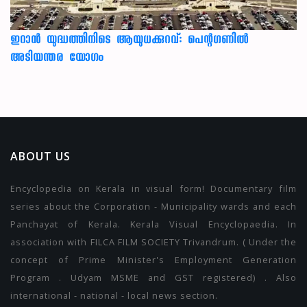
ഇറാന്‍ യുദ്ധത്തിനിടെ ആയുധക്കുറവ്: പെന്റഗണില്‍
അടിയന്തര യോഗം
ABOUT US
Encyclopedia on Kerala in visual form! Documentary film
series about the Corporation - Municipality wards and each
Panchayat of Kerala. Kerala Visual Encyclopaedia. In
association with FILCA FILM SOCIETY Trivandrum. ( Under the
concept of Prime Minister's Employment Generation
Program . Udyam MSME and GST registered) . Also
international - national - local news section.