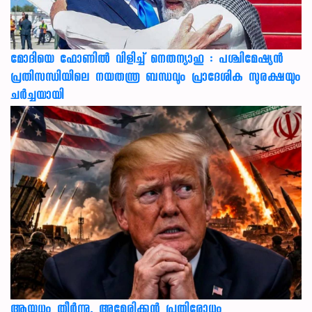
മോദിയെ ഫോണിൽ വിളിച്ച് നെതന്യാഹു : പശ്ചിമേഷ്യൻ
പ്രതിസന്ധിയിലെ നയതന്ത്ര ബന്ധവും പ്രാദേശിക സുരക്ഷയും
ചർച്ചയായി
ആയുധം തീർന്നു, അമേരിക്കൻ പ്രതിരോധം