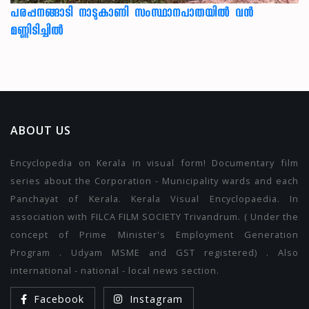
പരപ്പനങ്ങാടി നാടുകാണി സംസ്ഥാനപാതയില്‍ വന്‍
മണ്ണിടിച്ചില്‍
ABOUT US
Encyclopedia on Kerala in visual form! Documentary film
series about the Corporation - Municipality wards and each
Panchayat of Kerala. Kerala Visual Encyclopaedia. In
association with FILCA FILM SOCIETY Trivandrum. ( Under the
concept of Prime Minister's Employment Generation
Program . Udyam MSME and GST registered) . Also
international - national - local news section.
Facebook
Instagram