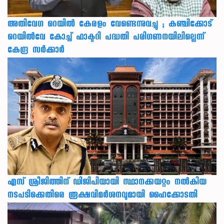
അതിവേഗ റെയിൽ കേരളം വേണ്ടെന്നുവച്ചു ; കഞ്ചിക്കോട്
റെയിൽവേ കോച്ച് ഫാക്ടറി പദ്ധതി പരിഗണനയിലില്ലെന്ന്
കേന്ദ്ര സർക്കാർ
എസ് ശ്രീജിത്തിന് ഡിജിപിയായി സ്ഥാനക്കയറ്റം നൽകിയ
നടപടിക്കെതിരെ രൂക്ഷവിമർശനവുമായി ഹൈക്കോടതി