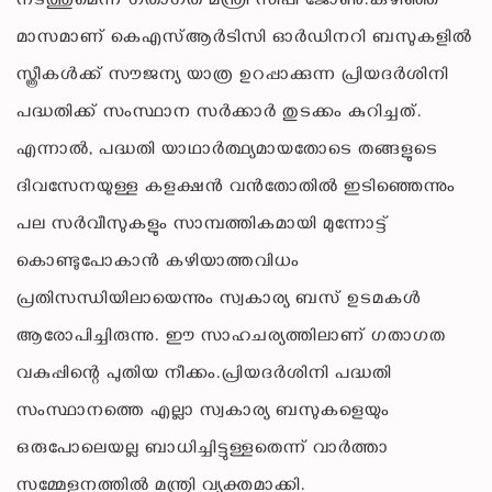
നടത്തുമെന്ന് ഗതാഗത മന്ത്രി സിപി ജോൺ.കഴിഞ്ഞ
മാസമാണ് കെഎസ്ആർടിസി ഓർഡിനറി ബസുകളിൽ
സ്ത്രീകൾക്ക് സൗജന്യ യാത്ര ഉറപ്പാക്കുന്ന പ്രിയദർശിനി
പദ്ധതിക്ക് സംസ്ഥാന സർക്കാർ തുടക്കം കുറിച്ചത്.
എന്നാൽ, പദ്ധതി യാഥാർത്ഥ്യമായതോടെ തങ്ങളുടെ
ദിവസേനയുള്ള കളക്ഷൻ വൻതോതിൽ ഇടിഞ്ഞെന്നും
പല സർവീസുകളും സാമ്പത്തികമായി മുന്നോട്ട്
കൊണ്ടുപോകാൻ കഴിയാത്തവിധം
പ്രതിസന്ധിയിലായെന്നും സ്വകാര്യ ബസ് ഉടമകൾ
ആരോപിച്ചിരുന്നു. ഈ സാഹചര്യത്തിലാണ് ഗതാഗത
വകുപ്പിന്റെ പുതിയ നീക്കം.പ്രിയദർശിനി പദ്ധതി
സംസ്ഥാനത്തെ എല്ലാ സ്വകാര്യ ബസുകളെയും
ഒരുപോലെയല്ല ബാധിച്ചിട്ടുള്ളതെന്ന് വാർത്താ
സമ്മേളനത്തിൽ മന്ത്രി വ്യക്തമാക്കി.