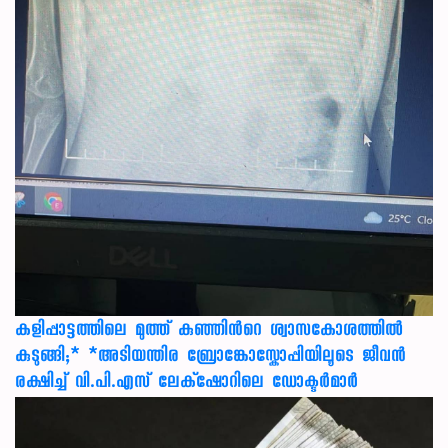
കളിപ്പാട്ടത്തിലെ മുത്ത് കുഞ്ഞിന്‍റെ ശ്വാസകോശത്തിൽ
കുടുങ്ങി;* *അടിയന്തിര ബ്രോങ്കോസ്കോപ്പിയിലൂടെ ജീവൻ
രക്ഷ‍ിച്ച് വി.പി.എസ് ലേക്‌ഷോറിലെ ഡോക്ടർമാർ