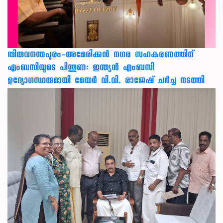
തിരുവനന്തപുരം-അമേരിക്കന്‍ നഗര സഹകരണത്തിന്
എംബസിയുടെ പിന്തുണ: ഇന്ത്യന്‍ എംബസി
ഉദ്യോഗസ്ഥരുമായി മേയര്‍ വി.വി. രാജേഷ് ചര്‍ച്ച നടത്തി