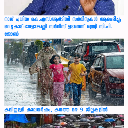
നാല് പുതിയ കെ.എസ്.ആർടിസി സർവീസുകൾ ആരംഭിച്ചു;
വെട്ടുകാട്-വേളാങ്കണ്ണി സർവീസ് ഉടനെന്ന് മന്ത്രി സി.പി.
ജോൺ
കലിതുള്ളി കാലവർഷം, കനത്ത മഴ 9 ജില്ലകളിൽ