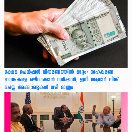
ക്ഷേമ പെൻഷൻ വിതരണത്തിൽ മാറ്റം: സഹകരണ
ബാങ്കുകളെ ഒഴിവാക്കാൻ സർക്കാർ; ഇനി ആധാർ ലിങ്ക്
ചെയ്ത അക്കൗണ്ടുകൾ വഴി മാത്രം