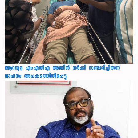
ആറന്മുള എംഎൽഎ അബിൻ വർക്കി സഞ്ചരിച്ചിരുന്ന
വാഹനം അപകടത്തിൽപ്പെട്ടു