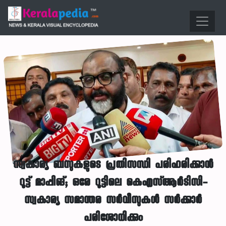
സ്വകാര്യ ബസുകളുടെ പ്രതിസന്ധി പരിഹരിക്കാൻ
റൂട്ട് മാപ്പിങ്; ഒരേ റൂട്ടിലെ കെഎസ്ആർടിസി-
സ്വകാര്യ സമാന്തര സർവീസുകൾ സർക്കാർ
പരിശോധിക്കും