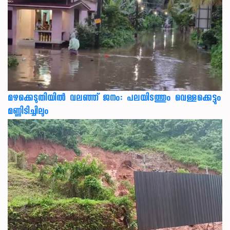
മഴക്കെടുതിയിൽ വലഞ്ഞ് ജനം: പലയിടത്തും വെള്ളക്കെട്ടും
മണ്ണിടിച്ചിലും