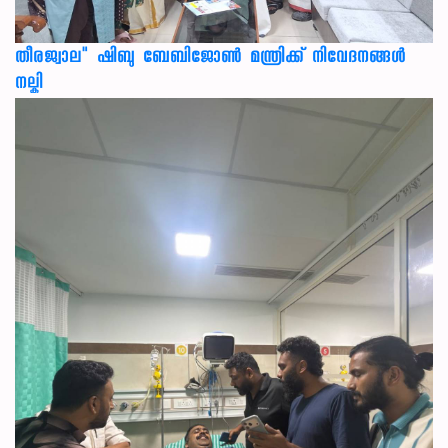
തീരജ്വാല" ഷിബു ബേബിജോൺ മന്ത്രിക്ക് നിവേദനങ്ങള്‍
നല്കി