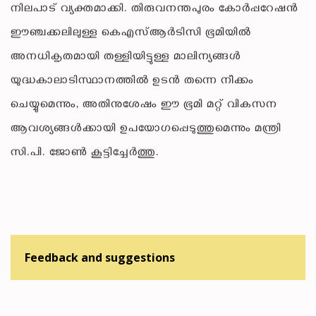
നിലപാട് വ്യക്തമാക്കി. തിരുവനന്തപുരം കോർപ്പറേഷൻ
ഈഞ്ചക്കലിലുള്ള കെഎസ്ആർടിസി ഭൂമിയിൽ
അനധികൃതമായി തള്ളിയിട്ടുള്ള മാലിന്യങ്ങൾ
യുദ്ധകാലാടിസ്ഥാനത്തിൽ ഉടൻ തന്നെ നീക്കം
ചെയ്യുമെന്നും, അതിനുശേഷം ഈ ഭൂമി മറ്റ് വികസന
ആവശ്യങ്ങൾക്കായി ഉപയോഗപ്പെടുത്തുമെന്നും മന്ത്രി
സി.പി. ജോൺ കൂട്ടിച്ചേർത്തു.
Feedback and suggestions