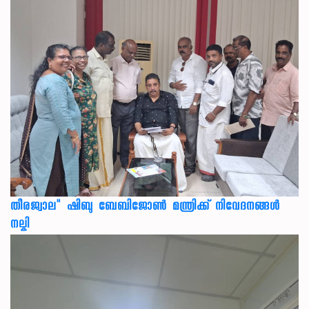
തീരജ്വാല" ഷിബു ബേബിജോൺ മന്ത്രിക്ക് നിവേദനങ്ങള്‍
നല്കി