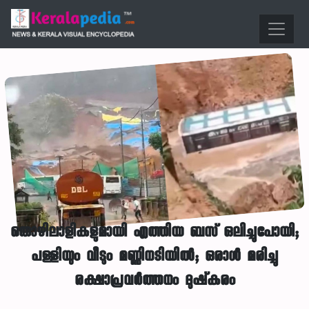
തൊഴിലാളികളുമായി എത്തിയ ബസ് ഒലിച്ചുപോയി;
പള്ളിയും വീടും മണ്ണിനടിയില്‍; ഒരാൾ മരിച്ചു
രക്ഷാപ്രവര്‍ത്തനം ദുഷ്‌കരം