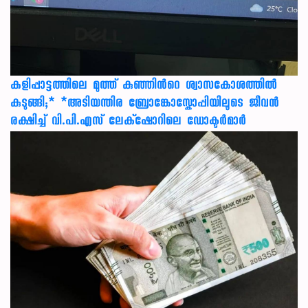
കളിപ്പാട്ടത്തിലെ മുത്ത് കുഞ്ഞിന്‍റെ ശ്വാസകോശത്തിൽ
കുടുങ്ങി;* *അടിയന്തിര ബ്രോങ്കോസ്കോപ്പിയിലൂടെ ജീവൻ
രക്ഷ‍ിച്ച് വി.പി.എസ് ലേക്‌ഷോറിലെ ഡോക്ടർമാർ