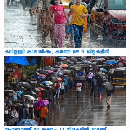
കലിതുള്ളി കാലവർഷം, കനത്ത മഴ 9 ജില്ലകളിൽ