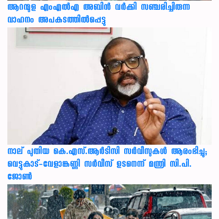
ആറന്മുള എംഎൽഎ അബിൻ വർക്കി സഞ്ചരിച്ചിരുന്ന
വാഹനം അപകടത്തിൽപ്പെട്ടു
നാല് പുതിയ കെ.എസ്.ആർടിസി സർവീസുകൾ ആരംഭിച്ചു;
വെട്ടുകാട്-വേളാങ്കണ്ണി സർവീസ് ഉടനെന്ന് മന്ത്രി സി.പി.
ജോൺ