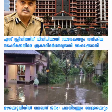
എസ് ശ്രീജിത്തിന് ഡിജിപിയായി സ്ഥാനക്കയറ്റം നൽകിയ
നടപടിക്കെതിരെ രൂക്ഷവിമർശനവുമായി ഹൈക്കോടതി
മഴക്കെടുതിയിൽ വലഞ്ഞ് ജനം: പലയിടത്തും വെള്ളക്കെട്ടും