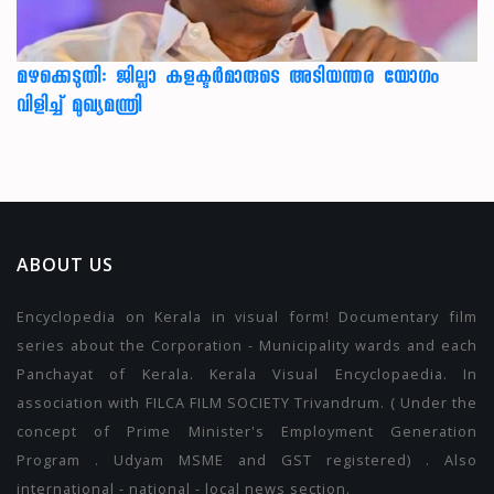
മഴക്കെടുതി: ജില്ലാ കളക്ടർമാരുടെ അടിയന്തര യോഗം
വിളിച്ച് മുഖ്യമന്ത്രി
ABOUT US
Encyclopedia on Kerala in visual form! Documentary film
series about the Corporation - Municipality wards and each
Panchayat of Kerala. Kerala Visual Encyclopaedia. In
association with FILCA FILM SOCIETY Trivandrum. ( Under the
concept of Prime Minister's Employment Generation
Program . Udyam MSME and GST registered) . Also
international - national - local news section.