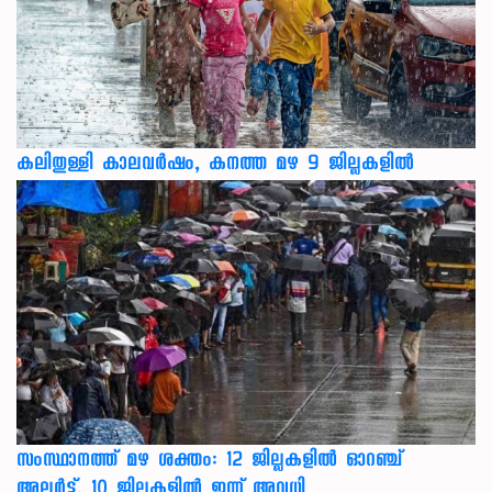
കലിതുള്ളി കാലവർഷം, കനത്ത മഴ 9 ജില്ലകളിൽ
സംസ്ഥാനത്ത് മഴ ശക്തം: 12 ജില്ലകളിൽ ഓറഞ്ച്
അലർട്ട്, 10 ജില്ലകളിൽ ഇന്ന് അവധി