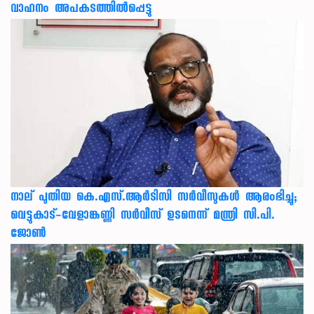
വാഹനം അപകടത്തിൽപ്പെട്ടു
നാല് പുതിയ കെ.എസ്.ആർടിസി സർവീസുകൾ ആരംഭിച്ചു;
വെട്ടുകാട്-വേളാങ്കണ്ണി സർവീസ് ഉടനെന്ന് മന്ത്രി സി.പി.
ജോൺ