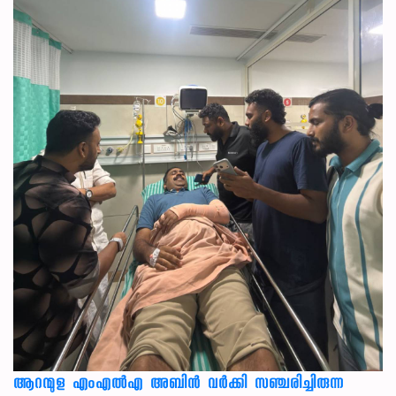
ആറന്മുള എംഎൽഎ അബിൻ വർക്കി സഞ്ചരിച്ചിരുന്ന