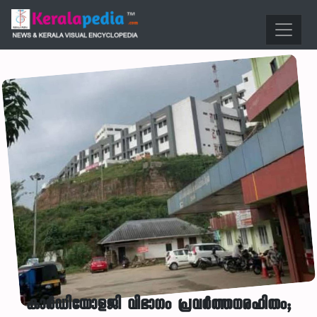
കാർഡിയോളജി വിഭാഗം പ്രവർത്തനരഹിതം;