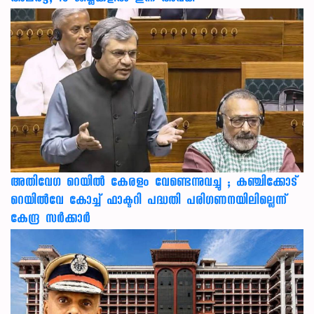
അതിവേഗ റെയിൽ കേരളം വേണ്ടെന്നുവച്ചു ; കഞ്ചിക്കോട്
റെയിൽവേ കോച്ച് ഫാക്ടറി പദ്ധതി പരിഗണനയിലില്ലെന്ന്
കേന്ദ്ര സർക്കാർ