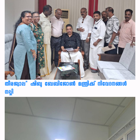
തീരജ്വാല" ഷിബു ബേബിജോൺ മന്ത്രിക്ക് നിവേദനങ്ങള്‍
നല്കി