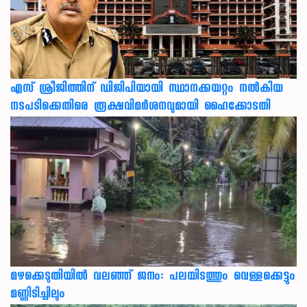
എസ് ശ്രീജിത്തിന് ഡിജിപിയായി സ്ഥാനക്കയറ്റം നൽകിയ
നടപടിക്കെതിരെ രൂക്ഷവിമർശനവുമായി ഹൈക്കോടതി
മഴക്കെടുതിയിൽ വലഞ്ഞ് ജനം: പലയിടത്തും വെള്ളക്കെട്ടും
മണ്ണിടിച്ചിലും