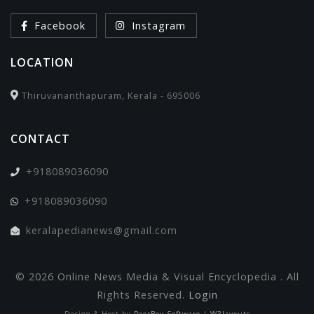
Facebook
Instagram
LOCATION
Thiruvananthapuram, Kerala - 695006
CONTACT
+918089036090
+918089036090
keralapedianews@gmail.com
© 2026 Online News Media & Visual Encyclopedia . All
Rights Reserved.
Login
Design & Host by
PeerBey Software
|
W3layouts