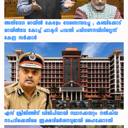
അതിവേഗ റെയിൽ കേരളം വേണ്ടെന്നുവച്ചു ; കഞ്ചിക്കോട്
റെയിൽവേ കോച്ച് ഫാക്ടറി പദ്ധതി പരിഗണനയിലില്ലെന്ന്
കേന്ദ്ര സർക്കാർ
എസ് ശ്രീജിത്തിന് ഡിജിപിയായി സ്ഥാനക്കയറ്റം നൽകിയ
നടപടിക്കെതിരെ രൂക്ഷവിമർശനവുമായി ഹൈക്കോടതി