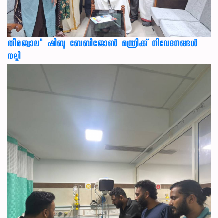
തീരജ്വാല" ഷിബു ബേബിജോൺ മന്ത്രിക്ക് നിവേദനങ്ങള്‍
നല്കി