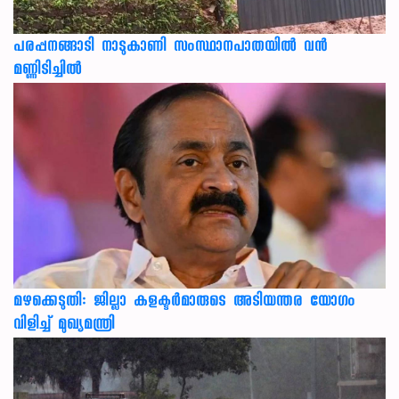
പരപ്പനങ്ങാടി നാടുകാണി സംസ്ഥാനപാതയില്‍ വന്‍
മണ്ണിടിച്ചില്‍
മഴക്കെടുതി: ജില്ലാ കളക്ടർമാരുടെ അടിയന്തര യോഗം
വിളിച്ച് മുഖ്യമന്ത്രി