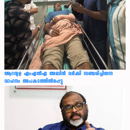
ആറന്മുള എംഎൽഎ അബിൻ വർക്കി സഞ്ചരിച്ചിരുന്ന
വാഹനം അപകടത്തിൽപ്പെട്ടു