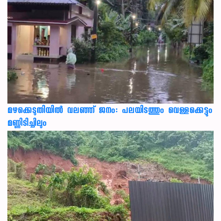
മഴക്കെടുതിയിൽ വലഞ്ഞ് ജനം: പലയിടത്തും വെള്ളക്കെട്ടും
മണ്ണിടിച്ചിലും