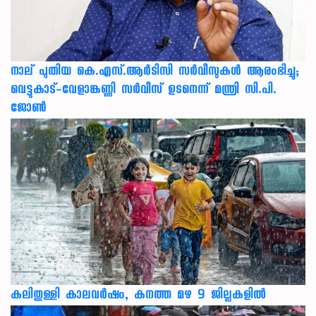
നാല് പുതിയ കെ.എസ്.ആർടിസി സർവീസുകൾ ആരംഭിച്ചു;
വെട്ടുകാട്-വേളാങ്കണ്ണി സർവീസ് ഉടനെന്ന് മന്ത്രി സി.പി.
ജോൺ
കലിതുള്ളി കാലവർഷം, കനത്ത മഴ 9 ജില്ലകളിൽ