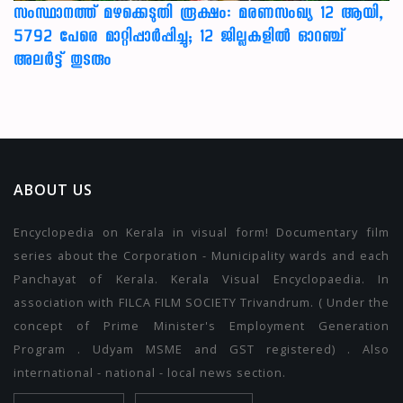
സംസ്ഥാനത്ത് മഴക്കെടുതി രൂക്ഷം: മരണസംഖ്യ 12 ആയി,
5792 പേരെ മാറ്റിപ്പാർപ്പിച്ചു; 12 ജില്ലകളിൽ ഓറഞ്ച്
അലർട്ട് തുടരും
ABOUT US
Encyclopedia on Kerala in visual form! Documentary film
series about the Corporation - Municipality wards and each
Panchayat of Kerala. Kerala Visual Encyclopaedia. In
association with FILCA FILM SOCIETY Trivandrum. ( Under the
concept of Prime Minister's Employment Generation
Program . Udyam MSME and GST registered) . Also
international - national - local news section.