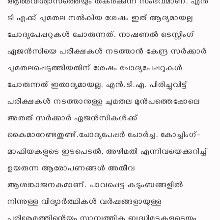
ആത്മവിശ്വാസത്തെയും തകർക്കുന്ന സംഭവമാണ്. എൻ
ടി എക്ക് ചുമതല നൽകിയ ശേഷം ഇത് ആദ്യമായല്ല
ചോദ്യപേപ്പറുകൾ ചോരുന്നത്. നാഷണൽ ടെസ്റ്റിംഗ്
ഏജൻസിയെ പരീക്ഷകൾ നടത്താൻ കേന്ദ്ര സർക്കാർ
ചുമതലപ്പെടുത്തിയതിന് ശേഷം ചോദ്യപേപ്പറുകൾ
ചോരുന്നത് ഇതാദ്യമായല്ല. എൻ.ടി.എ. പിരിച്ചുവിട്ട്
പരീക്ഷകൾ നടത്താനുള്ള ചുമതല മുൻപത്തെപ്പോലെ
അതത് സർക്കാർ ഏജൻസികൾക്ക്
കൈമാറേണ്ടതുണ്ട്.ചോദ്യപേപ്പർ ചോർച്ച, കോച്ചിംഗ്-
മാഫിയകളുടെ ഇടപെടൽ, അഴിമതി എന്നിവയെക്കുറിച്ച്
ഉയരുന്ന ആരോപണങ്ങൾ അതീവ
ആശങ്കാജനകമാണ്. പാവപ്പെട്ട കുടുംബങ്ങളിൽ
നിന്നുള്ള വിദ്യാർത്ഥികൾ വർഷങ്ങളായുള്ള
പരിശ്രമത്തിന്റെയും സാമ്പത്തിക ബുദ്ധിമുട്ടുകളുടെയും