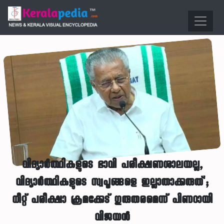
വിദ്യാർത്ഥികളുടെ ഭാവി പരീക്ഷണശാലയല്ല,
വിദ്യാർത്ഥികളുടെ സ്വപ്നങ്ങളെ ഇല്ലാതാക്കരുത്';
നീറ്റ് പരീക്ഷാ ക്രമക്കേട് ഗുരുതരമെന്ന് പിണറായി
വിജയൻ