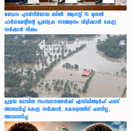
മണ്ഡല പുനർനിർണയ ബിൽ: ആഗസ്റ്റ് 16 മുതൽ
പാർലമെന്റിന്റെ പ്രത്യേക സമ്മേളനം വിളിക്കാൻ കേന്ദ്ര
സർക്കാർ നീക്കം
പ്രളയ ബാധിത സംസ്ഥാനങ്ങൾക്ക് എസ്ഡിആർഫ് ഫണ്ട്
അനുവദിച്ച് കേന്ദ്ര സര്‍ക്കാര്‍, കേരളത്തിന് ഫണ്ടില്ല,
അവഗണിച്ചു