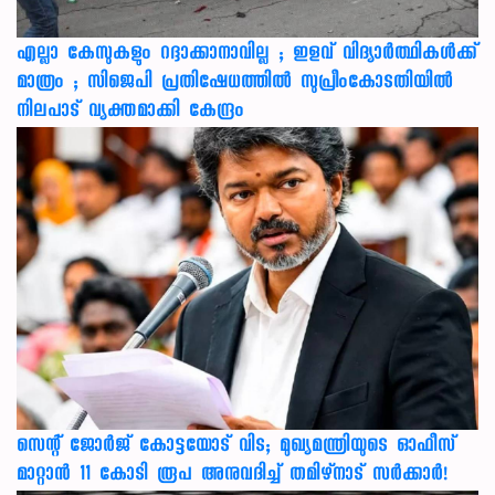
എല്ലാ കേസുകളും റദ്ദാക്കാനാവില്ല ; ഇളവ് വിദ്യാർത്ഥികൾക്ക്
മാത്രം ; സിജെപി പ്രതിഷേധത്തിൽ സുപ്രീംകോടതിയിൽ
നിലപാട് വ്യക്തമാക്കി കേന്ദ്രം
സെന്റ് ജോർജ് കോട്ടയോട് വിട; മുഖ്യമന്ത്രിയുടെ ഓഫീസ്
മാറ്റാൻ 11 കോടി രൂപ അനുവദിച്ച് തമിഴ്നാട് സർക്കാർ!