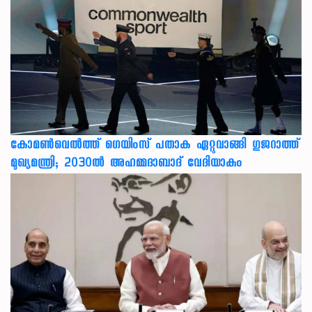
കോമൺവെൽത്ത് ഗെയിംസ് പതാക ഏറ്റുവാങ്ങി ഗുജറാത്ത്
മുഖ്യമന്ത്രി; 2030ൽ അഹമ്മദാബാദ് വേദിയാകും