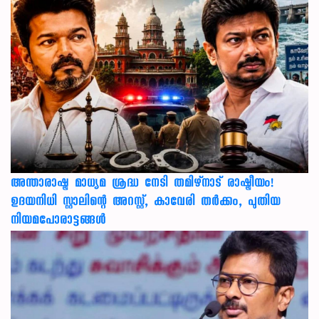
അന്താരാഷ്ട്ര മാധ്യമ ശ്രദ്ധ നേടി തമിഴ്‌നാട് രാഷ്ട്രീയം!
ഉദയനിധി സ്റ്റാലിന്റെ അറസ്റ്റ്, കാവേരി തർക്കം, പുതിയ
നിയമപോരാട്ടങ്ങൾ