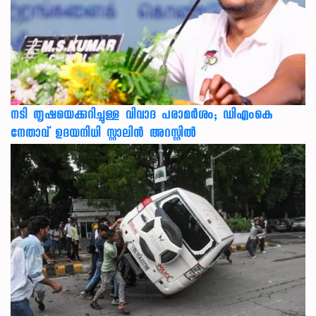
നടി തൃഷയെക്കുറിച്ചുള്ള വിവാദ പരാമർശം; ഡിഎംകെ
നേതാവ് ഉദയനിധി സ്റ്റാലിൻ അറസ്റ്റിൽ