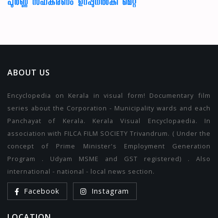
പൂർണ്ണ സഹകരണം ഉറപ്പുനൽകി മെറ്റ
ABOUT US
Encyclopedia on Kerala in visual form! Documentary film
series about the Corporation - Municipality wards and each
Panchayat of Kerala. Kerala Visual Encyclopaedia. In
association with FILCA FILM SOCIETY Trivandrum. ( Under the
concept of Prime Minister's Employment Generation
Program . Udyam MSME and GST registered) . Also
international - national - local news section.
Facebook
Instagram
LOCATION