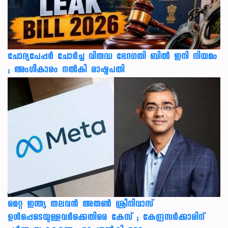
ചോദ്യപേപ്പർ ചോർച്ച വിരുദ്ധ ഭേദഗതി ബിൽ ഇനി നിയമം
; അംഗീകാരം നൽകി രാഷ്ട്രപതി
മെറ്റ ഇന്ത്യ തലവൻ അരുൺ ശ്രീനിവാസ്
ഉൾപ്പെടെയുള്ളവർക്കെതിരെ കേസ് ; കേന്ദ്രസർക്കാരിന്