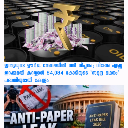
ഇന്ത്യയുടെ ഊർജ മേഖലയിൽ വൻ വിപ്ലവം; വിദേശ എണ്ണ
ഇറക്കുമതി കുറയ്ക്കാൻ 84,084 കോടിയുടെ ‘സമുദ്ര മഥനം’
പദ്ധതിയുമായി കേന്ദ്രം