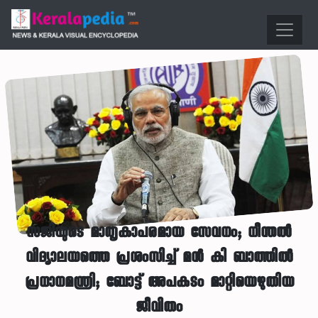
സജിയുടെ മാതൃകാപരമായ സേവനം; നീന്തൽ
വിദ്യാലയത്തെ പ്രശംസിച്ച് മൻ കി ബാത്തിൽ
പ്രധാനമന്ത്രി; ബോട്ട് അപകടം മാറ്റിയെഴുതിയ
ജീവിതം