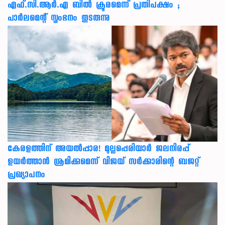
എഫ്.സി.ആർ.എ ബിൽ ക്രൂരമെന്ന് പ്രതിപക്ഷം ;
പാർലമെന്റ് സ്തംഭനം തുടരുന്നു
കേരളത്തിന് അ‌യൽപ്പാര! മുല്ലപ്പെരിയാർ ജലനിരപ്പ്
ഉയർത്താൻ ശ്രമിക്കുമെന്ന് വിജയ് സർക്കാരിന്റെ ബജറ്റ്
പ്രഖ്യാപനം