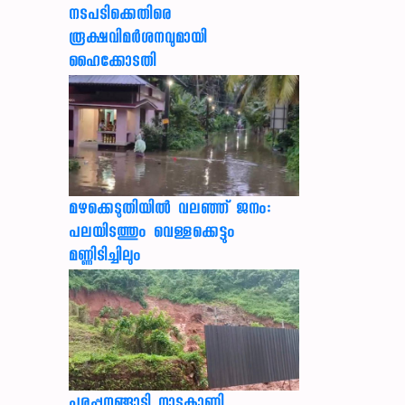
നടപടിക്കെതിരെ
രൂക്ഷവിമർശനവുമായി
ഹൈക്കോടതി
മഴക്കെടുതിയിൽ വലഞ്ഞ് ജനം:
പലയിടത്തും വെള്ളക്കെട്ടും
മണ്ണിടിച്ചിലും