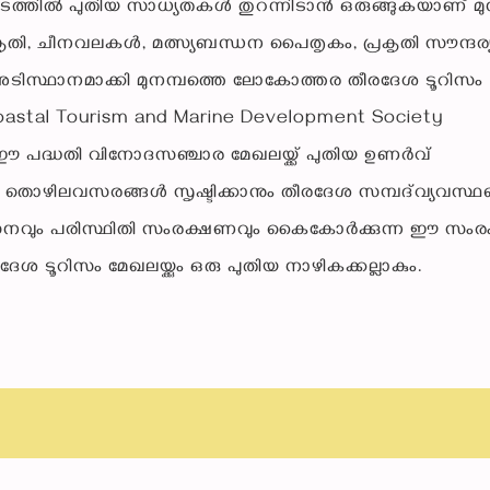
ൂപടത്തിൽ പുതിയ സാധ്യതകൾ തുറന്നിടാൻ ഒരുങ്ങുകയാണ് മുന
കൃതി, ചീനവലകൾ, മത്സ്യബന്ധന പൈതൃകം, പ്രകൃതി സൗന്ദര്യ
 അടിസ്ഥാനമാക്കി മുനമ്പത്തെ ലോകോത്തര തീരദേശ ടൂറിസം
. Coastal Tourism and Marine Development Society
ന ഈ പദ്ധതി വിനോദസഞ്ചാര മേഖലയ്ക്ക് പുതിയ ഉണർവ്
് തൊഴിലവസരങ്ങൾ സൃഷ്ടിക്കാനും തീരദേശ സമ്പദ്‌വ്യവസ്
സനവും പരിസ്ഥിതി സംരക്ഷണവും കൈകോർക്കുന്ന ഈ സംരം
ീരദേശ ടൂറിസം മേഖലയ്ക്കും ഒരു പുതിയ നാഴികക്കല്ലാകും.