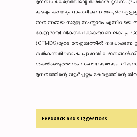
മുനമ്പം: കേരളത്തിന്റെ തീരദേശ ടൂറിസം ഭ
കടലും കായലും സംഗമിക്കുന്ന അപൂർവ ഭൂപ്ര
സമ്പന്നമായ സമുദ്ര സംസ്കാരം എന്നിവയെ
കേന്ദ്രമായി വികസിപ്പിക്കുകയാണ് ലക്ഷ്യം
(CTMDS)യുടെ നേതൃത്വത്തിൽ നടപ്പാക്കുന്
നൽകുന്നതിനൊപ്പം പ്രാദേശിക ജനങ്ങൾക്ക
ശക്തിപ്പെടുത്താനും സഹായകമാകും. വിക
മുനമ്പത്തിന്റെ വളർച്ചയ്ക്കും കേരളത്തിന്റെ ത
Feedback and suggestions