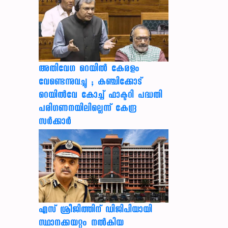
അതിവേഗ റെയിൽ കേരളം
വേണ്ടെന്നുവച്ചു ; കഞ്ചിക്കോട്
റെയിൽവേ കോച്ച് ഫാക്ടറി പദ്ധതി
പരിഗണനയിലില്ലെന്ന് കേന്ദ്ര
സർക്കാർ
എസ് ശ്രീജിത്തിന് ഡിജിപിയായി
സ്ഥാനക്കയറ്റം നൽകിയ