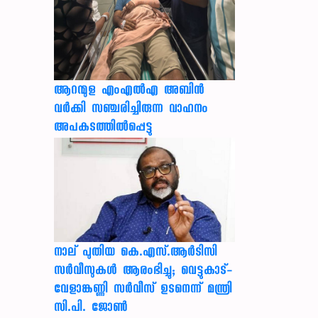
ആറന്മുള എംഎൽഎ അബിൻ
വർക്കി സഞ്ചരിച്ചിരുന്ന വാഹനം
അപകടത്തിൽപ്പെട്ടു
നാല് പുതിയ കെ.എസ്.ആർടിസി
സർവീസുകൾ ആരംഭിച്ചു; വെട്ടുകാട്-
വേളാങ്കണ്ണി സർവീസ് ഉടനെന്ന് മന്ത്രി
സി.പി. ജോൺ