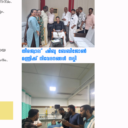
മ്പം.
ം,
ഥയെ
തീരജ്വാല" ഷിബു ബേബിജോൺ
മന്ത്രിക്ക് നിവേദനങ്ങള്‍ നല്കി
ഭം,