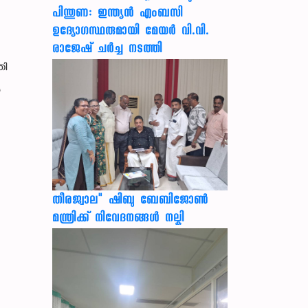
പിന്തുണ: ഇന്ത്യന്‍ എംബസി
ഉദ്യോഗസ്ഥരുമായി മേയര്‍ വി.വി.
രാജേഷ് ചര്‍ച്ച നടത്തി
തി
യ
തീരജ്വാല" ഷിബു ബേബിജോൺ
മന്ത്രിക്ക് നിവേദനങ്ങള്‍ നല്കി