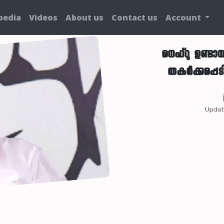
pedia
Videos
About us
Contact us
Account
നെഹ്‌റു ഉണ്ടാ
തകർക്കപ്പെടി
Updat