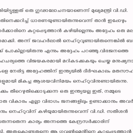
ട്ടുള്ളത് ഒരു ഗൂഢാലോചനയാണെന്ന് മുഖ്യമന്ത്രി വി.ഡി.
നെക്കുറിച്ച് ധാരണയുണ്ടായിരുന്നുവെന്ന് താൻ ഇപ്പോഴും
ക്കാരിനെ കുറ്റപ്പെടുത്താൻ കഴിയില്ലെന്നും അദ്ദേഹം ഒരു 
തമാക്കി. അന്ന് ജവഹർലാൽ നെഹ്റുവുണ്ടായിരുന്നെങ്കിൽ 
്ക് പോകില്ലായിരുന്നു എന്നും അദ്ദേഹം പറഞ്ഞു.വിഭജനത്തെ
ഹചര്യത്തെ വിജയകരമായി മറികടക്കുകയും ചെയ്ത മനുഷ്യന
കളെ നേരിട്ട അദ്ദേഹത്തിന് ഇന്ത്യയിൽ ദീർഘകാലം മതസൗ
ളുമായി മികച്ച ആശയവിനിമയം നെഹ്‌റുവിനുണ്ടായിരുന്നു.
കും തീറെഴുതിക്കൊടുക്കുന്ന ഒരു ഇന്ത്യയല്ല ഇത്, നമ്മുടെ
ൊരു വികാരം എല്ലാ വിഭാഗം ജനങ്ങളിലും ഉണ്ടാക്കാനും അവർക
 നെഹ്‌റുവിന് കഴിയുമായിരുന്നുവെന്ന് വി.ഡി. സതീശൻ
രുന്നതെന്ന കാര്യം അന്നത്തെ കേന്ദ്രസർക്കാരിന്
കാട്ടി. അതുകൊണ്ടുതന്നെ ആ ഗവൺമെന്റിനെ കുറ്റപ്പെടുത്താൻ