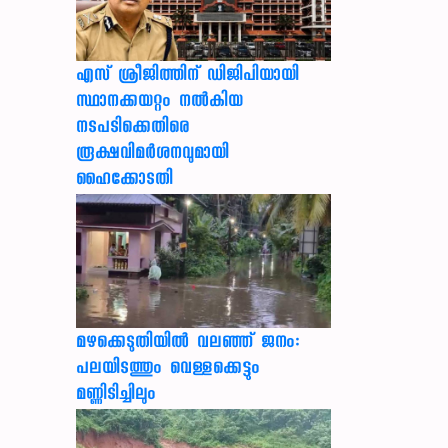
എസ് ശ്രീജിത്തിന് ഡിജിപിയായി
സ്ഥാനക്കയറ്റം നൽകിയ
നടപടിക്കെതിരെ
രൂക്ഷവിമർശനവുമായി
ഹൈക്കോടതി
മഴക്കെടുതിയിൽ വലഞ്ഞ് ജനം:
പലയിടത്തും വെള്ളക്കെട്ടും
മണ്ണിടിച്ചിലും