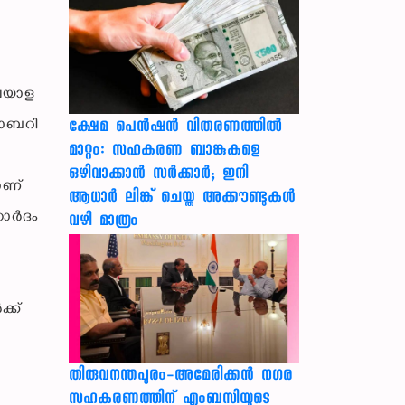
മലയാള
ബാബറി
ക്ഷേമ പെൻഷൻ വിതരണത്തിൽ
മാറ്റം: സഹകരണ ബാങ്കുകളെ
ഒഴിവാക്കാൻ സർക്കാർ; ഇനി
ാണ്
ആധാർ ലിങ്ക് ചെയ്ത അക്കൗണ്ടുകൾ
ഹാർദം
വഴി മാത്രം
്ക്
തിരുവനന്തപുരം-അമേരിക്കന്‍ നഗര
സഹകരണത്തിന് എംബസിയുടെ