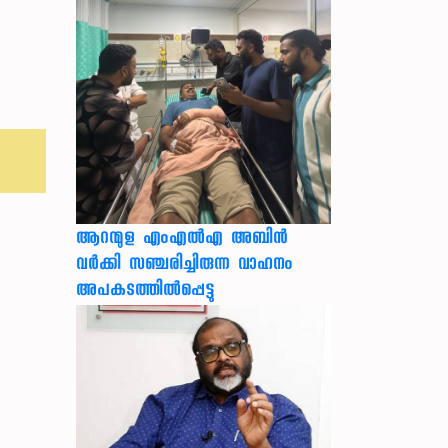
ആറന്മുള എംഎൽഎ അബിൻ
വർക്കി സഞ്ചരിച്ചിരുന്ന വാഹനം
അപകടത്തിൽപ്പെട്ടു