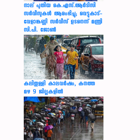
നാല് പുതിയ കെ.എസ്.ആർടിസി
സർവീസുകൾ ആരംഭിച്ചു; വെട്ടുകാട്-
വേളാങ്കണ്ണി സർവീസ് ഉടനെന്ന് മന്ത്രി
സി.പി. ജോൺ
കലിതുള്ളി കാലവർഷം, കനത്ത
മഴ 9 ജില്ലകളിൽ