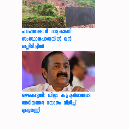
പരപ്പനങ്ങാടി നാടുകാണി
സംസ്ഥാനപാതയില്‍ വന്‍
മണ്ണിടിച്ചില്‍
മഴക്കെടുതി: ജില്ലാ കളക്ടർമാരുടെ
അടിയന്തര യോഗം വിളിച്ച്
മുഖ്യമന്ത്രി