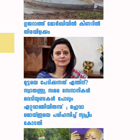
ഗുജറാത്ത് മോർബിയിൽ കിണറിൽ
തിരയിളക്കം
മുട്ടയെ പേടിക്കുന്നത് എന്തിന്?
സ്വാതന്ത്ര്യ സമര സേനാനികൾ
വെടിയുണ്ടകൾ പോലും
ഏറ്റുവാങ്ങിയിരുന്നു' ; മഹുവാ
മൊയ്ത്രയെ പരിഹസിച്ച് സുപ്രീം
കോടതി