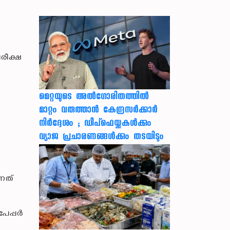
പരീക്ഷ
മെറ്റയുടെ അൽഗോരിതത്തിൽ
മാറ്റം വരുത്താൻ കേന്ദ്രസർക്കാർ
നിർദ്ദേശം ; ഡീപ്‌ഫെയ്ക്കുകൾക്കും
വ്യാജ പ്രചാരണങ്ങൾക്കും തടയിടും
്നത്
പേപ്പർ