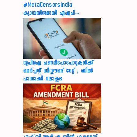
#MetaCensorsIndia
ക്യാമ്പയിനുമായി എഎപി…
യുപിഐ പണമിടപാടപാടുകൾക്ക്
മെർച്ചന്റ് ഡിസ്കൗണ്ട് റേറ്റ് ; ബിൽ
പാസാക്കി ലോക്സഭ