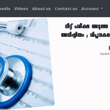
pedia
Videos
About us
Contact us
Account
നീറ്റ് പരീക്ഷ അടുത്
അധിഷ്ഠിതം ; വിപ്ലവകരമായ
Updat