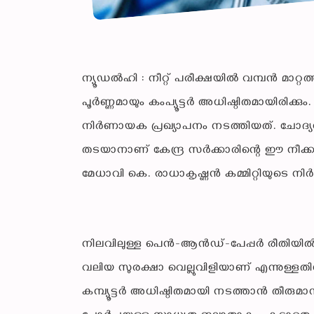
ന്യൂഡൽഹി : നീറ്റ് പരീക്ഷയിൽ വമ്പൻ മാറ്റത
പൂർണ്ണമായും കംപ്യൂട്ടർ അധിഷ്ഠിതമായിരിക്കും
നിർണായക പ്രഖ്യാപനം നടത്തിയത്. ചോദ്യപേപ്
തടയാനാണ് കേന്ദ്ര സർക്കാരിന്റെ ഈ നീക്
മേധാവി കെ. രാധാകൃഷ്ണൻ കമ്മിറ്റിയുടെ ന
നിലവിലുള്ള പെൻ-ആൻഡ്-പേപ്പർ രീതിയിൽ ചോദ്
വലിയ സുരക്ഷാ വെല്ലുവിളിയാണ് എന്നുള്ളത
കമ്പ്യൂട്ടർ അധിഷ്ഠിതമായി നടത്താൻ തീരുമാനി