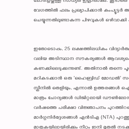
ചോർച്ചയ്ക്കുള്ള സാധ്യത ഇല്ലാതാകും. കൂടാ
വേഗത്തിൽ ഫലം പ്രഖ്യാപിക്കാൻ കംപ്യൂട്ടർ
ചെയ്യുന്നതിലുണ്ടാകുന്ന പിഴവുകൾ ഒഴിവാക്
ഇതോടൊപ്പം, 25 ലക്ഷത്തിലധികം വിദ്യാർത്
വലിയ അടിസ്ഥാന സൗകര്യങ്ങൾ ആവശ്യപ്പെടുന
കണക്കിലെടുക്കുന്നുണ്ട്. അതിനാൽ തന്നെ 
മറികടക്കാൻ ഒരു 'ഹൈബ്രിഡ് മോഡൽ' സർക്കാ
സ്ക്രീനിൽ തെളിയും, എന്നാൽ ഉത്തരങ്ങൾ ഒഎം
മാത്രം ചോദ്യങ്ങൾ ഡിജിറ്റലായി ഡൗൺലോഡ് ചെ
വർഷത്തെ പരീക്ഷാ വിജ്ഞാപനം പുറത്തിറങ്ങ
മാർഗ്ഗനിർദ്ദേശങ്ങൾ എൻടിഎ (NTA) പുറത്
മാതൃകയിലായിരിക്കും നീറ്റും ഇനി മുതൽ നടക്