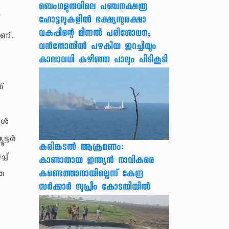
ബെംഗളൂരുവിലെ പഞ്ചനക്ഷത്ര
്
ഹോട്ടലുകളിൽ ഭക്ഷ്യസുരക്ഷാ
വകുപ്പിന്റെ മിന്നൽ പരിശോധന;
ാണ്.
വൻതോതിൽ പഴകിയ ഇറച്ചിയും
കാലാവധി കഴിഞ്ഞ പാലും പിടികൂടി
്
ുകൾ
ട്ടർ
കരിങ്കടൽ ആക്രമണം:
്ച്
കാണാതായ ഇന്ത്യൻ നാവികരെ
കണ്ടെത്താനായില്ലെന്ന് കേന്ദ്ര
്ത
സർക്കാർ സുപ്രീം കോടതിയിൽ