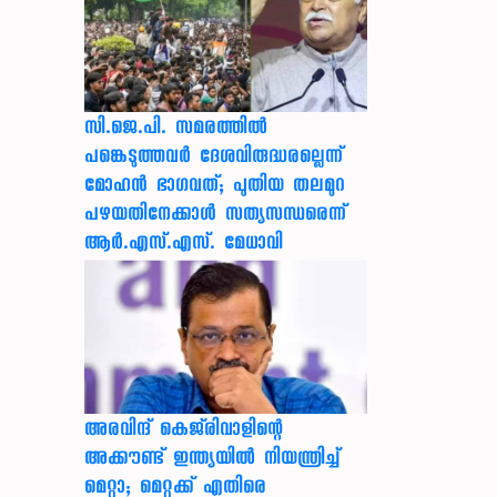
സി.ജെ.പി. സമരത്തിൽ
പങ്കെടുത്തവർ ദേശവിരുദ്ധരല്ലെന്ന്
മോഹൻ ഭാഗവത്; പുതിയ തലമുറ
പഴയതിനേക്കാൾ സത്യസന്ധരെന്ന്
ആർ.എസ്.എസ്. മേധാവി
അരവിന്ദ് കെജ്‌രിവാളിന്റെ
അക്കൗണ്ട് ഇന്ത്യയിൽ നിയന്ത്രിച്ച്
മെറ്റാ; മെറ്റക്ക് എതിരെ