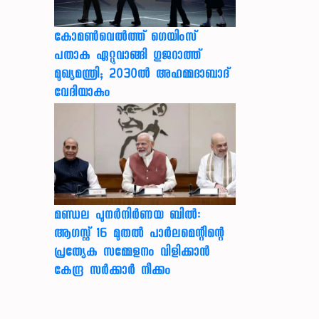
കോമൺവെൽത്ത് ഗെയിംസ്
പതാക ഏറ്റുവാങ്ങി ഗുജറാത്ത്
മുഖ്യമന്ത്രി; 2030ൽ അഹമ്മദാബാദ്
വേദിയാകും
മണ്ഡല പുനർനിർണയ ബിൽ:
ആഗസ്റ്റ് 16 മുതൽ പാർലമെന്റിന്റെ
പ്രത്യേക സമ്മേളനം വിളിക്കാൻ
കേന്ദ്ര സർക്കാർ നീക്കം