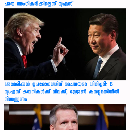
പാത അംഗീകരിക്കില്ലെന്ന് യുഎസ്
അമേരിക്കൻ ഉപരോധത്തിന് ചൈനയുടെ തിരിച്ചടി: 6
യു.എസ് കമ്പനികൾക്ക് വിലക്ക്, ഡ്രോൺ കയറ്റുമതിയിൽ
നിയന്ത്രണം