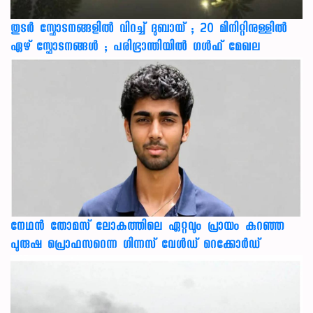
തുടർ സ്ഫോടനങ്ങളിൽ വിറച്ച് ദുബായ് ; 20 മിനിറ്റിനുള്ളിൽ
ഏഴ് സ്ഫോടനങ്ങൾ ; പരിഭ്രാന്തിയിൽ ഗൾഫ് മേഖല
നേഥന്‍ തോമസ് ലോകത്തിലെ ഏറ്റവും പ്രായം കുറഞ്ഞ
പുരുഷ പ്രൊഫസറെന്ന ഗിന്നസ് വേള്‍ഡ് റെക്കോര്‍ഡ്