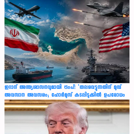
ഇറാന് അന്ത്യശാസനവുമായി ട്രംപ്! ‘തലവെട്ടുന്നതിന് മുമ്പ്
അവസാന അവസരം; ഹോർമുസ് കടലിടുക്കിൽ ഉപരോധം