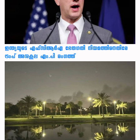
ഇന്ത്യയുടെ എഫ്‌സിആര്‍എ ഭേതഗതി നിയമത്തിനെതിരേ
ട്രംപ് അനുകൂല എം.പി രംഗത്ത്