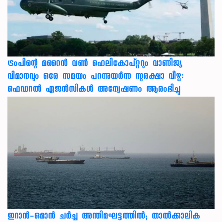
ട്രംപിന്റെ മറൈന്‍ വണ്‍ ഹെലികോപ്റ്ററും വാണിജ്യ
വിമാനവും ഒരേ സമയം പറന്നുയര്‍ന്ന സുരക്ഷാ വീഴ്ച:
ഫെഡറല്‍ ഏജന്‍സികള്‍ അന്വേഷണം ആരംഭിച്ചു
ഇറാന്‍-ഒമാന്‍ ചര്‍ച്ച അന്തിമഘട്ടത്തില്‍; താല്‍ക്കാലിക