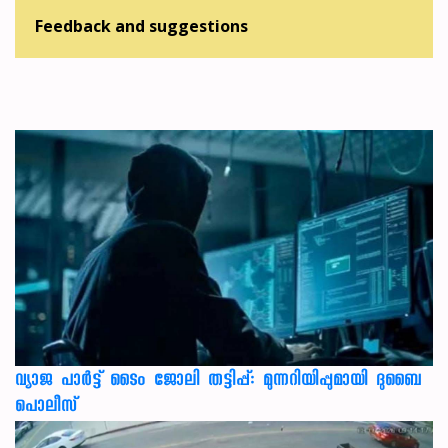
Feedback and suggestions
വ്യാജ പാർട്ട് ടൈം ജോലി തട്ടിപ്പ്: മുന്നറിയിപ്പുമായി ദുബൈ
പൊലീസ്