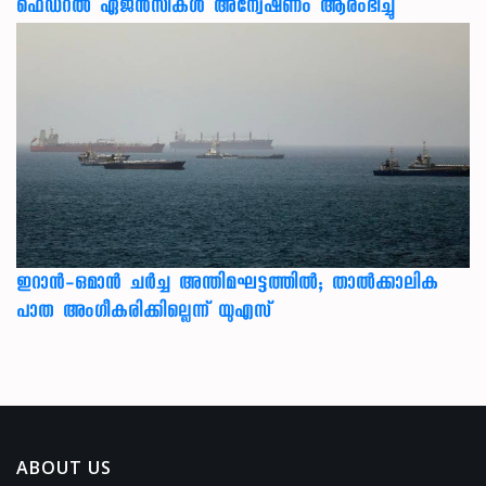
ഫെഡറല്‍ ഏജന്‍സികള്‍ അന്വേഷണം ആരംഭിച്ചു
ഇറാന്‍-ഒമാന്‍ ചര്‍ച്ച അന്തിമഘട്ടത്തില്‍; താല്‍ക്കാലിക
പാത അംഗീകരിക്കില്ലെന്ന് യുഎസ്
ABOUT US