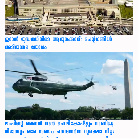
ഇറാന്‍ യുദ്ധത്തിനിടെ ആയുധക്കുറവ്: പെന്റഗണില്‍
അടിയന്തര യോഗം
ട്രംപിന്റെ മറൈന്‍ വണ്‍ ഹെലികോപ്റ്ററും വാണിജ്യ
വിമാനവും ഒരേ സമയം പറന്നുയര്‍ന്ന സുരക്ഷാ വീഴ്ച: