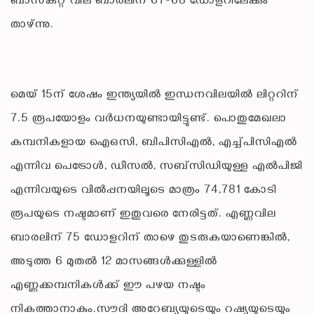
ബാസ്‌കറ്റ് വില ബാരലിന് 67-68 ഡോളറിലേക്കും
താഴ്ന്നു.
മെയ് 15ന് ശേഷം ഇന്ത്യയില്‍ ഇന്ധനവിലയില്‍ ലിറ്ററിന്
7.5 രൂപയോളം വര്‍ധനയുണ്ടായിട്ടുണ്ട്. പൊതുമേഖലാ
കമ്പനികളായ ഐഒസി, ബിപിസിഎല്‍, എച്ച്പിസിഎല്‍
എന്നിവ പെട്രോള്‍, ഡീസല്‍, സബ്സിഡിയുള്ള എല്‍പിജി
എന്നിവയുടെ വില്‍പ്പനയിലൂടെ മാത്രം 74,781 കോടി
രൂപയുടെ നഷ്ടമാണ് ഇതുവരെ നേരിട്ടത്. എണ്ണവില
ബാരലിന് 75 ഡോളറിന് താഴെ തുടരുകയാണെങ്കില്‍,
അടുത്ത 6 മുതല്‍ 12 മാസങ്ങള്‍ക്കുള്ളില്‍
എണ്ണക്കമ്പനികള്‍ക്ക് ഈ പഴയ നഷ്ടം
നികത്താനാകും.സൗദി അറേബ്യയുടെയും റഷ്യയുടെയും