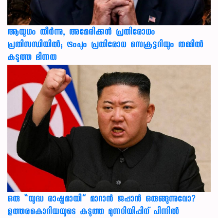
ആയുധം തീർന്നു, അമേരിക്കൻ പ്രതിരോധം
പ്രതിസന്ധിയിൽ; ട്രംപും പ്രതിരോധ സെക്രട്ടറിയും തമ്മിൽ
കടുത്ത ഭിന്നത
ഒരു “യുദ്ധ രാഷ്ട്രമായി” മാറാൻ ജപ്പാൻ ഒരുങ്ങുന്നുവോ?
ഉത്തരകൊറിയയുടെ കടുത്ത മുന്നറിയിപ്പിന് പിന്നിൽ