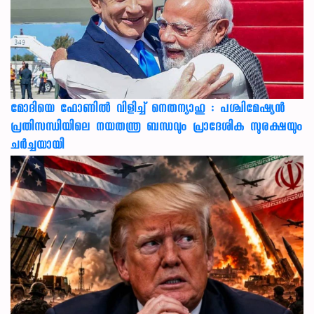
മോദിയെ ഫോണിൽ വിളിച്ച് നെതന്യാഹു : പശ്ചിമേഷ്യൻ
പ്രതിസന്ധിയിലെ നയതന്ത്ര ബന്ധവും പ്രാദേശിക സുരക്ഷയും
ചർച്ചയായി