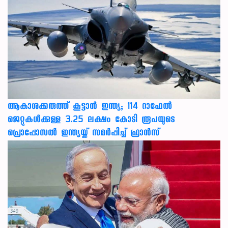
ആകാശക്കരുത്ത് കൂട്ടാൻ ഇന്ത്യ; 114 റാഫേൽ
ജെറ്റുകൾക്കുള്ള 3.25 ലക്ഷം കോടി രൂപയുടെ
പ്രൊപ്പോസൽ ഇന്ത്യയ്ക്ക് സമർപ്പിച്ച് ഫ്രാൻസ്