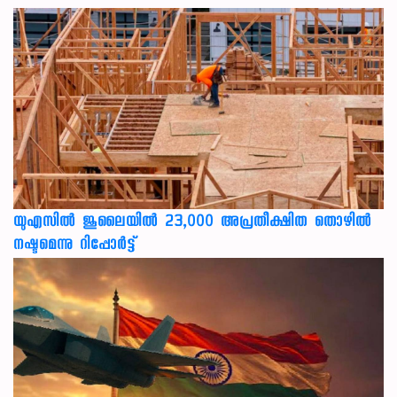
യുഎസില്‍ ജൂലൈയില്‍ 23,000 അപ്രതീക്ഷിത തൊഴില്‍
നഷ്ടമെന്നു റിപ്പോര്‍ട്ട്