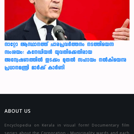
നാറ്റോ ആസ്ഥാനത്ത് ചാരപ്രവര്‍ത്തനം നടത്തിയെന്ന
സംശയം: കനേഡിയന്‍ യുവതിക്കെതിരായ
അന്വേഷണത്തില്‍ തുടക്കം മുതല്‍ സഹായം നല്‍കിയെന്നു
പ്രധാനമന്ത്രി മാര്‍ക്ക് കാര്‍ണി
ABOUT US
Encyclopedia on Kerala in visual form! Documentary film
series about the Corporation - Municipality wards and each