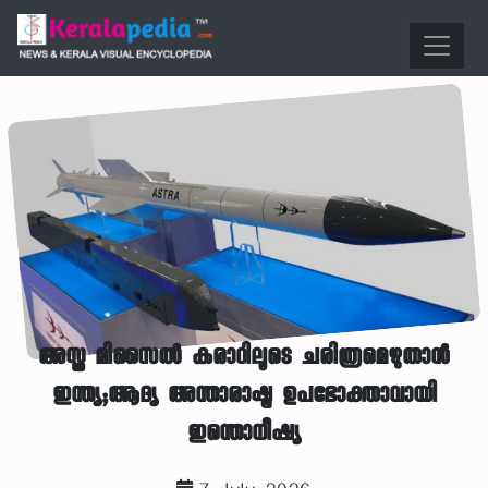
അസ്ത്ര മിസൈൽ കരാറിലൂടെ ചരിത്രമെഴുതാൻ
ഇന്ത്യ;ആദ്യ അന്താരാഷ്ട്ര ഉപഭോക്താവായി
ഇന്തൊനീഷ്യ