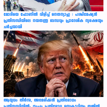
മോദിയെ ഫോണിൽ വിളിച്ച് നെതന്യാഹു : പശ്ചിമേഷ്യൻ
പ്രതിസന്ധിയിലെ നയതന്ത്ര ബന്ധവും പ്രാദേശിക സുരക്ഷയും
ചർച്ചയായി
ആയുധം തീർന്നു, അമേരിക്കൻ പ്രതിരോധം