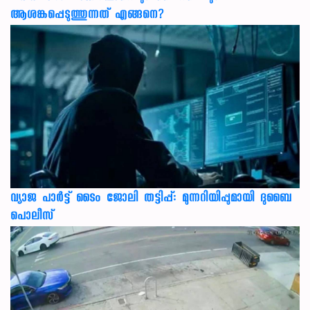
ആശങ്കപ്പെടുത്തുന്നത് എങ്ങനെ?
വ്യാജ പാർട്ട് ടൈം ജോലി തട്ടിപ്പ്: മുന്നറിയിപ്പുമായി ദുബൈ
പൊലീസ്