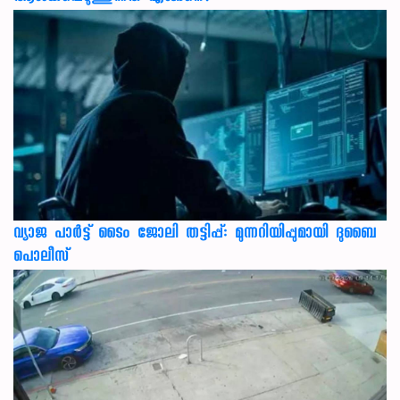
വ്യാജ പാർട്ട് ടൈം ജോലി തട്ടിപ്പ്: മുന്നറിയിപ്പുമായി ദുബൈ
പൊലീസ്