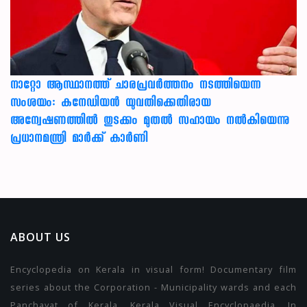
നാറ്റോ ആസ്ഥാനത്ത് ചാരപ്രവര്‍ത്തനം നടത്തിയെന്ന
സംശയം: കനേഡിയന്‍ യുവതിക്കെതിരായ
അന്വേഷണത്തില്‍ തുടക്കം മുതല്‍ സഹായം നല്‍കിയെന്നു
പ്രധാനമന്ത്രി മാര്‍ക്ക് കാര്‍ണി
ABOUT US
Encyclopedia on Kerala in visual form! Documentary film
series about the Corporation - Municipality wards and each
Panchayat of Kerala. Kerala Visual Encyclopaedia. In