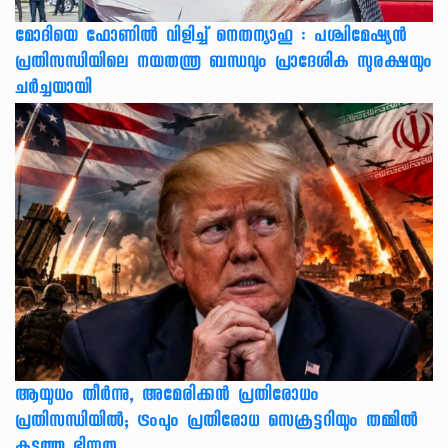
മോദിയെ ഫോണിൽ വിളിച്ച് നെതന്യാഹു : പശ്ചിമേഷ്യൻ
പ്രതിസന്ധിയിലെ നയതന്ത്ര ബന്ധവും പ്രാദേശിക സുരക്ഷയും
ചർച്ചയായി
ആയുധം തീർന്നു, അമേരിക്കൻ പ്രതിരോധം
പ്രതിസന്ധിയിൽ; ട്രംപും പ്രതിരോധ സെക്രട്ടറിയും തമ്മിൽ