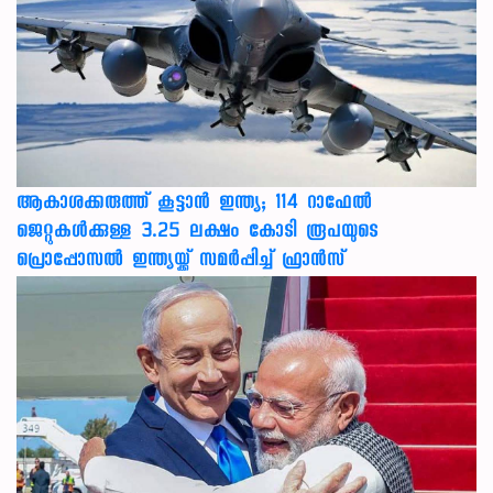
ആകാശക്കരുത്ത് കൂട്ടാൻ ഇന്ത്യ; 114 റാഫേൽ
ജെറ്റുകൾക്കുള്ള 3.25 ലക്ഷം കോടി രൂപയുടെ
പ്രൊപ്പോസൽ ഇന്ത്യയ്ക്ക് സമർപ്പിച്ച് ഫ്രാൻസ്