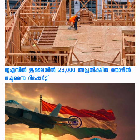
യുഎസില്‍ ജൂലൈയില്‍ 23,000 അപ്രതീക്ഷിത തൊഴില്‍
നഷ്ടമെന്നു റിപ്പോര്‍ട്ട്