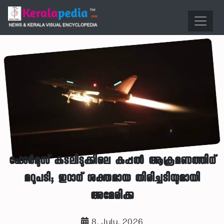
ഹോർമുസ് കടലിടുക്കിലെ കപ്പൽ ആക്രമണത്തിന്
മറുപടി; ഇറാന് ശക്തമായ തിരിച്ചടിയുമായി
അമേരിക്ക
8, July, 2026