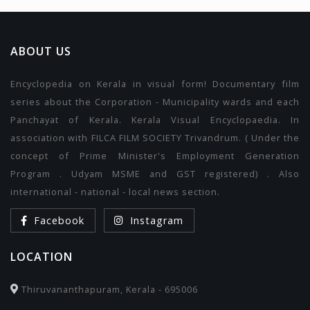
ABOUT US
Encyclopedia on Kerala in visual form! Documentary film
series about the Corporation - Municipality wards and each
Panchayat of Kerala. Kerala Visual Encyclopaedia. In
association with FILCA FILM SOCIETY Trivandrum. ( Under the
concept of Prime Minister's Employment Generation
Program . Udyam MSME and GST registered) . Also
international - national - local news section.
Facebook
Instagram
LOCATION
Thiruvananthapuram, Kerala - 695006