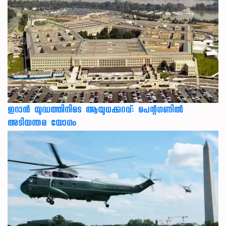
ഇറാന്‍ യുദ്ധത്തിനിടെ ആയുധക്കുറവ്: പെന്റഗണില്‍
അടിയന്തര യോഗം