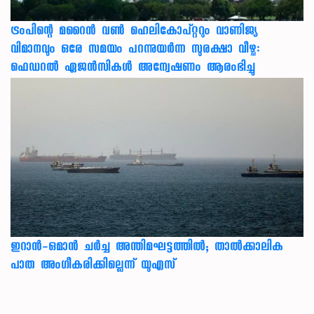
ട്രംപിന്റെ മറൈന്‍ വണ്‍ ഹെലികോപ്റ്ററും വാണിജ്യ
വിമാനവും ഒരേ സമയം പറന്നുയര്‍ന്ന സുരക്ഷാ വീഴ്ച:
ഫെഡറല്‍ ഏജന്‍സികള്‍ അന്വേഷണം ആരംഭിച്ചു
ഇറാന്‍-ഒമാന്‍ ചര്‍ച്ച അന്തിമഘട്ടത്തില്‍; താല്‍ക്കാലിക
പാത അംഗീകരിക്കില്ലെന്ന് യുഎസ്