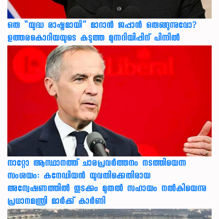
ഒരു “യുദ്ധ രാഷ്ട്രമായി” മാറാൻ ജപ്പാൻ ഒരുങ്ങുന്നുവോ?
ഉത്തരകൊറിയയുടെ കടുത്ത മുന്നറിയിപ്പിന് പിന്നിൽ
നാറ്റോ ആസ്ഥാനത്ത് ചാരപ്രവര്‍ത്തനം നടത്തിയെന്ന
സംശയം: കനേഡിയന്‍ യുവതിക്കെതിരായ
അന്വേഷണത്തില്‍ തുടക്കം മുതല്‍ സഹായം നല്‍കിയെന്നു
പ്രധാനമന്ത്രി മാര്‍ക്ക് കാര്‍ണി