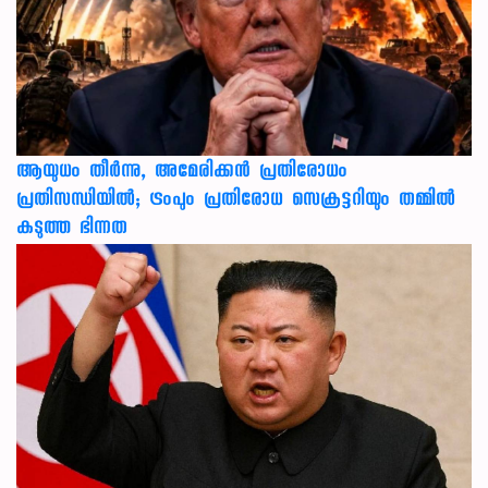
ആയുധം തീർന്നു, അമേരിക്കൻ പ്രതിരോധം
പ്രതിസന്ധിയിൽ; ട്രംപും പ്രതിരോധ സെക്രട്ടറിയും തമ്മിൽ
കടുത്ത ഭിന്നത