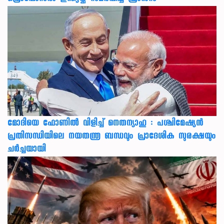
മോദിയെ ഫോണിൽ വിളിച്ച് നെതന്യാഹു : പശ്ചിമേഷ്യൻ
പ്രതിസന്ധിയിലെ നയതന്ത്ര ബന്ധവും പ്രാദേശിക സുരക്ഷയും
ചർച്ചയായി