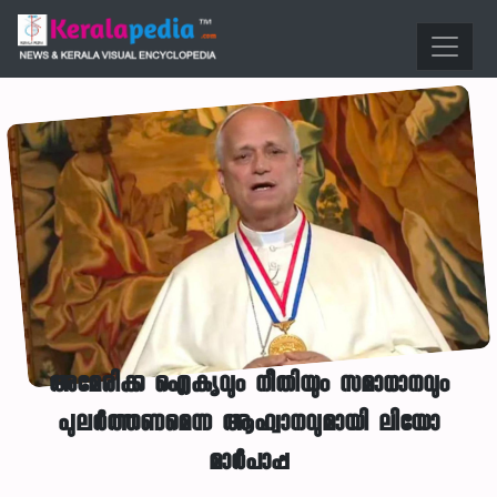
അമേരിക്ക ഐക്യവും നീതിയും സമാധാനവും
പുലര്‍ത്തണമെന്ന ആഹ്വാനവുമായി ലിയോ
മാര്‍പാപ്പ