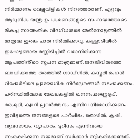
നിർമ്മാണം വെല്ലുവിളികൾ നിറഞ്ഞതാണ്. ഏറ്റവും
ആധുനിക യന്ത്ര ഉപകരണങ്ങളുടെ സഹായത്തോടെ
മികച്ച സാങ്കേതിക വിദഗ്ധരുടെ മേൽനോട്ടത്തിൽ
മാത്രമേ തുരങ്ക പാത നിർമ്മിക്കാവൂ. കള്ളാടിയിൽ
ഇപ്പോഴുണ്ടായ മണ്ണിടിച്ചിൽ വരാനിരിക്കുന്ന
ആപത്തിൻ്റെ സൂചന മാത്രമാണ്.ജനജീവിതത്തെ
ബാധിക്കാത്ത തരത്തിൽ ഗാഡ്ഗിൽ, കസ്തൂരി രംഗൻ
റിപ്പോർട്ടിലെ പ്രായോഗിക നിർദ്ദേശങ്ങൾ നടപ്പാക്കണം.
പരിസ്ഥിതിലോല മേഖലകളിൽ ഖനനം,മണ്ണെടുപ്പ്,
മരംമുറി, ക്വാറി പ്രവർത്തനം എന്നിവ നിരോധിക്കണം.
ഇവിടുത്തെ ജനങ്ങളുടെ പാർപ്പിടം, തൊഴിൽ, കൃഷി,
വ്യവസായം, വ്യാപാരം, ടൂറിസം എന്നിവയെ
സംരക്ഷിക്കുന്ന നയമാണ് സർക്കാർ സ്വീകരിക്കേണ്ടത്.