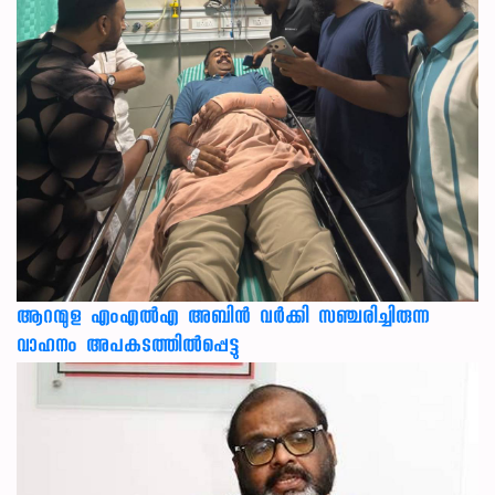
ആറന്മുള എംഎൽഎ അബിൻ വർക്കി സഞ്ചരിച്ചിരുന്ന
വാഹനം അപകടത്തിൽപ്പെട്ടു