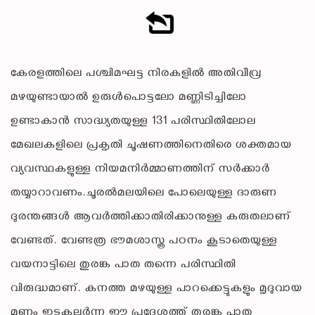
കേരളത്തിലെ പശ്ചിമഘട്ട നിരകളിൽ അതിവീവ്ര
മഴയുണ്ടായാൽ ഉരുൾപൊട്ടലോ മണ്ണിടിച്ചിലോ
ഉണ്ടാകാൻ സാദ്ധ്യതയുള്ള 131 പരിസ്ഥിതിലോല
മേഖലകളിലെ പ്രകൃതി ചൂഷണത്തിനെതിരെ ശക്തമായ
വ്യവസ്ഥകളുള്ള നിയമനിർമ്മാണത്തിന് സർക്കാർ
തയ്യാറാവണം.ചൂരൽമലയിലെ പോലെയുള്ള ദാരുണ
ദുരന്തങ്ങൾ ആവർത്തിക്കാതിരിക്കാനുള്ള കരുതലാണ്
വേണ്ടത്. വേണ്ടത്ര ഭൗമശാസ്ത്ര പഠനം കൂടാതെയുള്ള
വയനാട്ടിലെ തുരങ്ക പാത തന്നെ പരിസ്ഥിതി
വിരുദ്ധമാണ്. കനത്ത മഴയുള്ള പാറക്കെട്ടുകളും മൃദുവായ
മണ്ണും ഇടകലർന്ന ഈ പ്രദേശത്ത് തുരങ്ക പാത