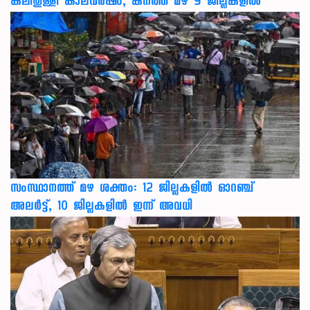
കലിതുള്ളി കാലവർഷം, കനത്ത മഴ 9 ജില്ലകളിൽ
സംസ്ഥാനത്ത് മഴ ശക്തം: 12 ജില്ലകളിൽ ഓറഞ്ച്
അലർട്ട്, 10 ജില്ലകളിൽ ഇന്ന് അവധി