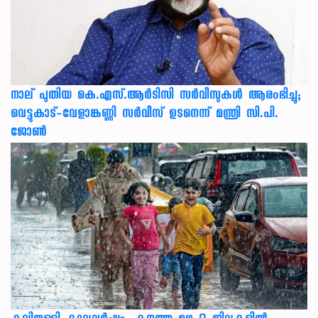
നാല് പുതിയ കെ.എസ്.ആർടിസി സർവീസുകൾ ആരംഭിച്ചു;
വെട്ടുകാട്-വേളാങ്കണ്ണി സർവീസ് ഉടനെന്ന് മന്ത്രി സി.പി.
ജോൺ