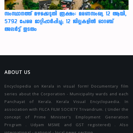
സംസ്ഥാനത്ത് മഴക്കെടുതി രൂക്ഷം: മരണസംഖ്യ 12 ആയി,
5792 പേരെ മാറ്റിപ്പാർപ്പിച്ചു; 12 ജില്ലകളിൽ ഓറഞ്ച്
അലർട്ട് തുടരും
ABOUT US
Encyclopedia on Kerala in visual form! Documentary film
series about the Corporation - Municipality wards and each
Panchayat of Kerala. Kerala Visual Encyclopaedia. In
association with FILCA FILM SOCIETY Trivandrum. ( Under the
concept of Prime Minister's Employment Generation
Program . Udyam MSME and GST registered) . Also
international - national - local news section.