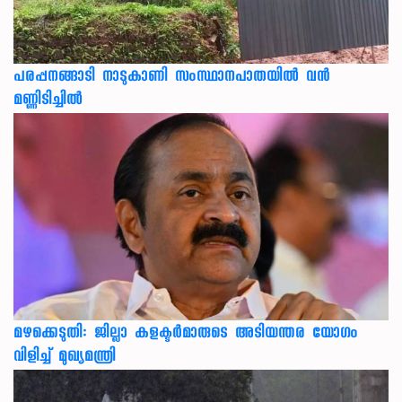
പരപ്പനങ്ങാടി നാടുകാണി സംസ്ഥാനപാതയില്‍ വന്‍
മണ്ണിടിച്ചില്‍
മഴക്കെടുതി: ജില്ലാ കളക്ടർമാരുടെ അടിയന്തര യോഗം
വിളിച്ച് മുഖ്യമന്ത്രി