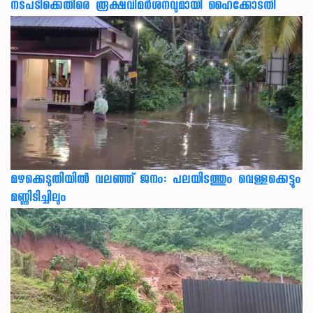
നടപടിക്കെതിരെ രൂക്ഷവിമർശനവുമായി ഹൈക്കോടതി
മഴക്കെടുതിയിൽ വലഞ്ഞ് ജനം: പലയിടത്തും വെള്ളക്കെട്ടും
മണ്ണിടിച്ചിലും