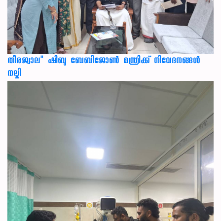
തീരജ്വാല" ഷിബു ബേബിജോൺ മന്ത്രിക്ക് നിവേദനങ്ങള്‍
നല്കി