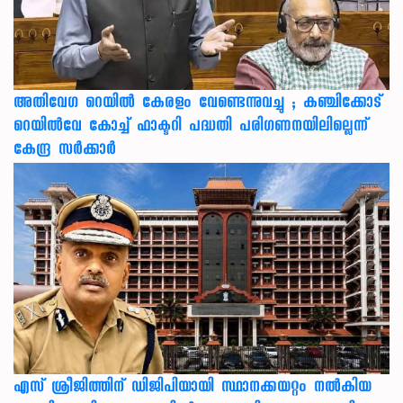
അതിവേഗ റെയിൽ കേരളം വേണ്ടെന്നുവച്ചു ; കഞ്ചിക്കോട്
റെയിൽവേ കോച്ച് ഫാക്ടറി പദ്ധതി പരിഗണനയിലില്ലെന്ന്
കേന്ദ്ര സർക്കാർ
എസ് ശ്രീജിത്തിന് ഡിജിപിയായി സ്ഥാനക്കയറ്റം നൽകിയ